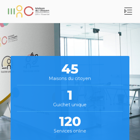
45
Maisons du citoyen
1
Guichet unique
120
Services online